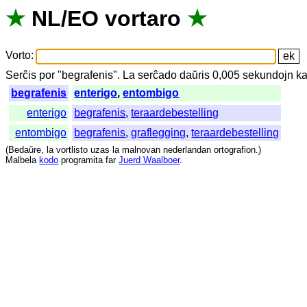
★
NL
/
EO
vortaro
★
Vorto
:
Serĉis
por
"
begrafenis".
La
serĉado
daŭris
0,005
sekundojn
ka
begrafenis
enterigo
,
entombigo
enterigo
begrafenis
,
teraardebestelling
entombigo
begrafenis
,
graflegging
,
teraardebestelling
(
Bedaŭre
,
la
vortlisto
uzas
la
malnovan
nederlandan
ortografion
.)
Malbela
kodo
programita
far
Juerd Waalboer
.