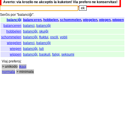
Averto: via krozilo ne akceptis la kuketon! Via prefero ne konservitas!
Serĉis
por
"
balanciĝi".
balanciĝi
balanceren
,
hobbelen
,
schommelen
,
wiegelen
,
wiegen
,
wippen
balanceren
balanci
,
balanciĝi
hobbelen
balanciĝi
,
skuiĝi
schommelen
balanciĝi
,
fluktui
,
oscili
,
vobli
wiegelen
balanci
,
balanciĝi
wiegen
balanciĝi
,
luli
wippen
balanciĝi
,
baskuli
,
faligi
,
seksumi
Viaj
preferoj
:
> unikodo
iksoj
normala
> minimala