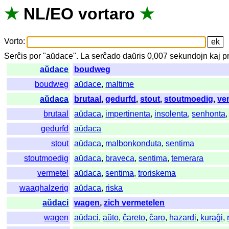
★
NL
/
EO
vortaro
★
Vorto
:
Serĉis
por
"
aŭdace".
La
serĉado
daŭris
0,007
sekundojn
kaj
p
aŭdace
boudweg
boudweg
aŭdace
,
maltime
aŭdaca
brutaal
,
gedurfd
,
stout
,
stoutmoedig
,
ve
brutaal
aŭdaca
,
impertinenta
,
insolenta
,
senhonta
gedurfd
aŭdaca
stout
aŭdaca
,
malbonkonduta
,
sentima
stoutmoedig
aŭdaca
,
braveca
,
sentima
,
temerara
vermetel
aŭdaca
,
sentima
,
troriskema
waaghalzerig
aŭdaca
,
riska
aŭdaci
wagen
,
zich vermetelen
wagen
aŭdaci
,
aŭto
,
ĉareto
,
ĉaro
,
hazardi
,
kuraĝi
,