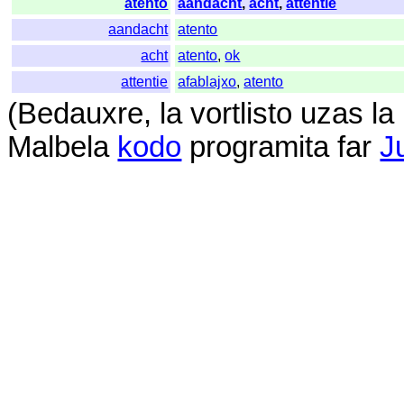
atento
aandacht
,
acht
,
attentie
aandacht
atento
acht
atento
,
ok
attentie
afablajxo
,
atento
(
Bedauxre
,
la
vortlisto
uzas
la
Malbela
kodo
programita
far
J