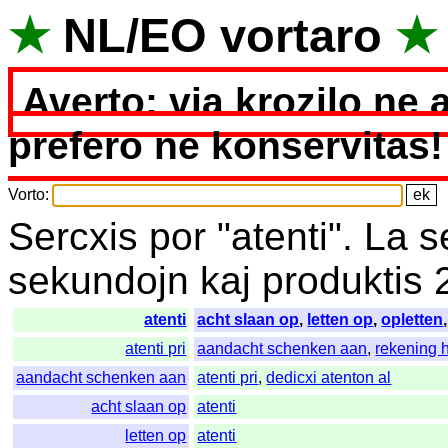
★
NL
/
EO
vortaro
★
Averto: via krozilo ne 
prefero ne konservitas!
Vorto
:
Sercxis
por
"
atenti".
La
s
sekundojn
kaj
produktis
atenti
acht slaan op
,
letten op
,
opletten
atenti pri
aandacht schenken aan
,
rekening 
aandacht schenken aan
atenti pri
,
dedicxi atenton al
acht slaan op
atenti
letten op
atenti