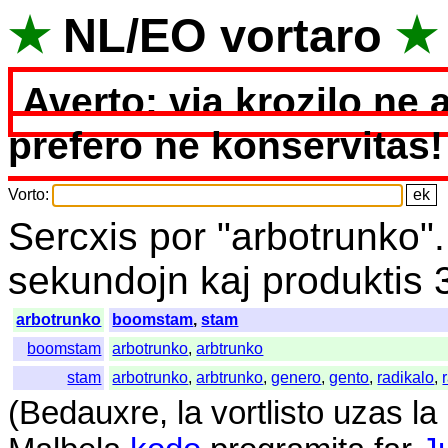
★
NL
/
EO
vortaro
★
Averto: via krozilo ne 
prefero ne konservitas!
Vorto
:
Sercxis
por
"
arbotrunko"
sekundojn
kaj
produktis
arbotrunko
boomstam
,
stam
boomstam
arbotrunko
,
arbtrunko
stam
arbotrunko
,
arbtrunko
,
genero
,
gento
,
radikalo
,
(
Bedauxre
,
la
vortlisto
uzas
la