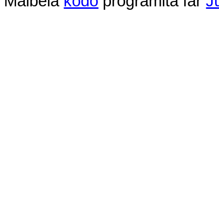
Malbela
kodo
programita
far
J