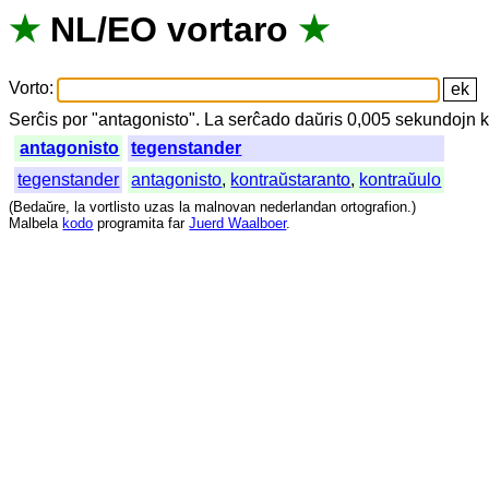
★
NL
/
EO
vortaro
★
Vorto
:
Serĉis
por
"
antagonisto".
La
serĉado
daŭris
0,005
sekundojn
k
antagonisto
tegenstander
tegenstander
antagonisto
,
kontraŭstaranto
,
kontraŭulo
(
Bedaŭre
,
la
vortlisto
uzas
la
malnovan
nederlandan
ortografion
.)
Malbela
kodo
programita
far
Juerd Waalboer
.