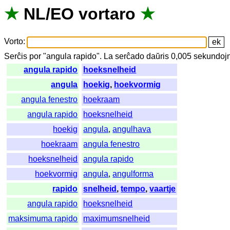
★
NL
/
EO
vortaro
★
Vorto
:
Serĉis
por
"
angula rapido".
La
serĉado
daŭris
0,005
sekundoj
angula rapido
hoeksnelheid
angula
hoekig
,
hoekvormig
angula fenestro
hoekraam
angula rapido
hoeksnelheid
hoekig
angula
,
angulhava
hoekraam
angula fenestro
hoeksnelheid
angula rapido
hoekvormig
angula
,
angulforma
rapido
snelheid
,
tempo
,
vaartje
angula rapido
hoeksnelheid
maksimuma rapido
maximumsnelheid