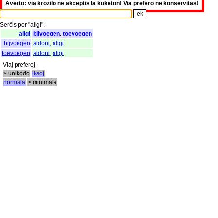
Averto: via krozilo ne akceptis la kuketon! Via prefero ne konservitas!
Serĉis
por
"
aligi".
aligi
bijvoegen
,
toevoegen
bijvoegen
aldoni
,
aligi
toevoegen
aldoni
,
aligi
Viaj
preferoj
:
> unikodo
iksoj
normala
> minimala