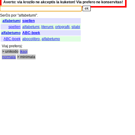
Averto: via krozilo ne akceptis la kuketon! Via prefero ne konservitas!
Serĉis
por
"
alfabetumi".
alfabetumi
spellen
spellen
alfabetumi
,
literumi
,
ortografii
,
silabi
alfabetumo
ABC-boek
ABC-boek
abocolibro
,
alfabetumo
Viaj
preferoj
:
> unikodo
iksoj
normala
> minimala