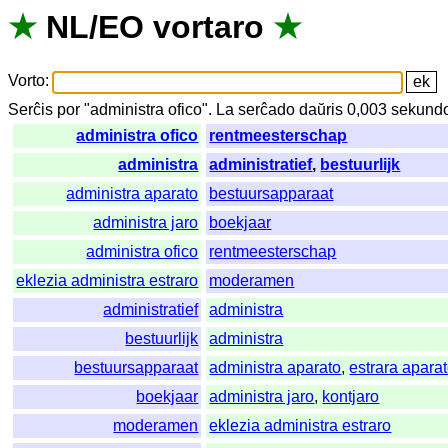
★
NL
/
EO
vortaro
★
Vorto
:
Serĉis
por
"
administra ofico".
La
serĉado
daŭris
0,003
sekund
administra ofico
rentmeesterschap
administra
administratief
,
bestuurlijk
administra aparato
bestuursapparaat
administra jaro
boekjaar
administra ofico
rentmeesterschap
eklezia administra estraro
moderamen
administratief
administra
bestuurlijk
administra
bestuursapparaat
administra aparato
,
estrara apara
boekjaar
administra jaro
,
kontjaro
moderamen
eklezia administra estraro