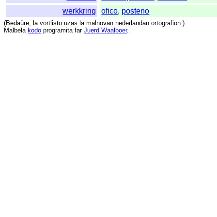
werkkring
ofico
,
posteno
(
Bedaŭre
,
la
vortlisto
uzas
la
malnovan
nederlandan
ortografion
.)
Malbela
kodo
programita
far
Juerd Waalboer
.