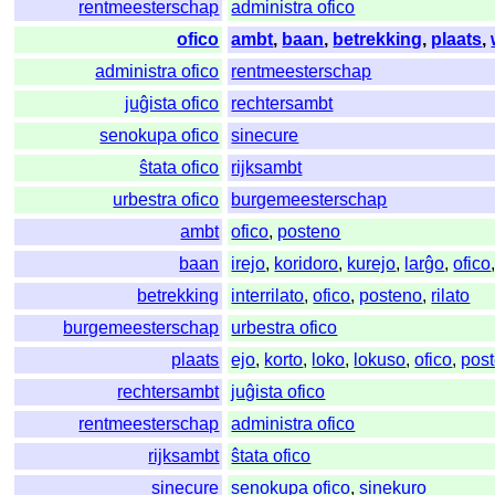
rentmeesterschap
administra ofico
ofico
ambt
,
baan
,
betrekking
,
plaats
,
administra ofico
rentmeesterschap
juĝista ofico
rechtersambt
senokupa ofico
sinecure
ŝtata ofico
rijksambt
urbestra ofico
burgemeesterschap
ambt
ofico
,
posteno
baan
irejo
,
koridoro
,
kurejo
,
larĝo
,
ofico
betrekking
interrilato
,
ofico
,
posteno
,
rilato
burgemeesterschap
urbestra ofico
plaats
ejo
,
korto
,
loko
,
lokuso
,
ofico
,
pos
rechtersambt
juĝista ofico
rentmeesterschap
administra ofico
rijksambt
ŝtata ofico
sinecure
senokupa ofico
,
sinekuro