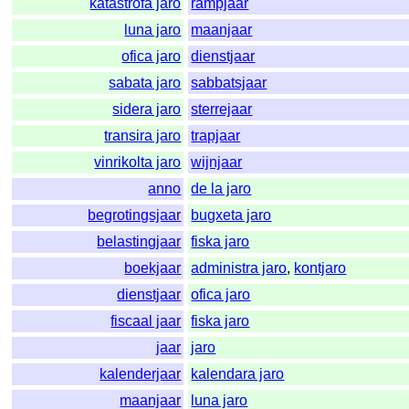
katastrofa jaro
rampjaar
luna jaro
maanjaar
ofica jaro
dienstjaar
sabata jaro
sabbatsjaar
sidera jaro
sterrejaar
transira jaro
trapjaar
vinrikolta jaro
wijnjaar
anno
de la jaro
begrotingsjaar
bugxeta jaro
belastingjaar
fiska jaro
boekjaar
administra jaro
,
kontjaro
dienstjaar
ofica jaro
fiscaal jaar
fiska jaro
jaar
jaro
kalenderjaar
kalendara jaro
maanjaar
luna jaro