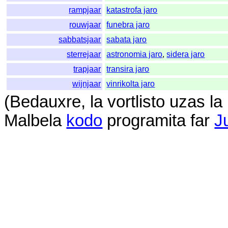
rampjaar
katastrofa jaro
rouwjaar
funebra jaro
sabbatsjaar
sabata jaro
sterrejaar
astronomia jaro
,
sidera jaro
trapjaar
transira jaro
wijnjaar
vinrikolta jaro
(
Bedauxre
,
la
vortlisto
uzas
la
Malbela
kodo
programita
far
J