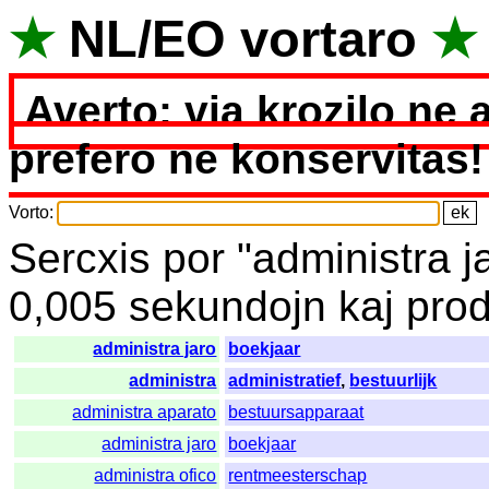
★
NL
/
EO
vortaro
★
Averto: via krozilo ne 
prefero ne konservitas!
Vorto
:
Sercxis
por
"
administra j
0,005
sekundojn
kaj
prod
administra jaro
boekjaar
administra
administratief
,
bestuurlijk
administra aparato
bestuursapparaat
administra jaro
boekjaar
administra ofico
rentmeesterschap