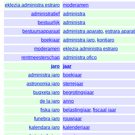
eklezia administra estraro
moderamen
administratief
administra
bestuurlijk
administra
bestuursapparaat
administra aparato
,
estrara apara
boekjaar
administra jaro
,
kontjaro
moderamen
eklezia administra estraro
rentmeesterschap
administra ofico
jaro
jaar
administra jaro
boekjaar
astronomia jaro
sterrejaar
bugxeta jaro
begrotingsjaar
de la jaro
anno
fiska jaro
belastingjaar
,
fiscaal jaar
funebra jaro
rouwjaar
kalendara jaro
kalenderjaar