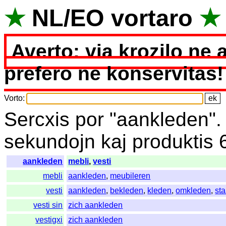
★
NL
/
EO
vortaro
★
Averto: via krozilo ne 
prefero ne konservitas!
Vorto
:
Sercxis
por
"
aankleden"
sekundojn
kaj
produktis
aankleden
mebli
,
vesti
mebli
aankleden
,
meubileren
vesti
aankleden
,
bekleden
,
kleden
,
omkleden
,
st
vesti sin
zich aankleden
vestigxi
zich aankleden